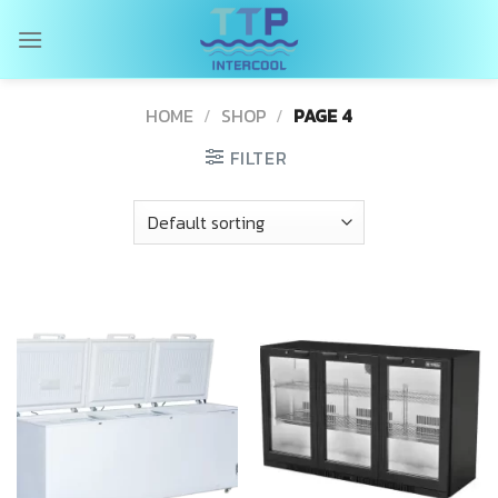
Skip
to
content
HOME
/
SHOP
/
PAGE 4
FILTER