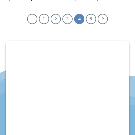
1
2
3
4
5
สาขา 1 (โรงงาน) จอมทอง
37/19,44-45 ถ.จอมทอง แขวง-เขต จอมทอง กรุงเทพฯ :
โทร. 02-468-7658