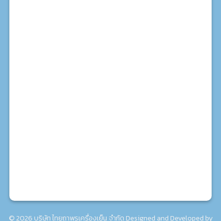
สาขา 2 สุขสวัสดิ์
71/14-16 ถ.สุขสวัสดิ์ แขวง-เขต ราษฎร์บูรณะ กรุงเทพฯ :
โทร. 02-462-7924
สาขา 3 มหาชัย
930/39ก ถ.เอกชัย ต.มหาชัย อ.เมือง สมุทรสาคร : โทร.
063-171-6010
© 2026 บริษัท ไทยถาพรเครื่องเย็น จำกัด Designed and Developed by