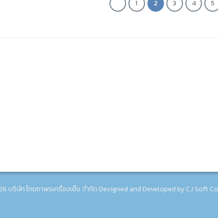
1
2
3
4
5
สาขา 2 สุขสวัสดิ์
71/14-16 ถ.สุขสวัสดิ์ แขวง-เขต
ราษฎร์บูรณะ กรุงเทพฯ : โทร. 02-462-
7924
6 บริษัท ไทยถาพรเครื่องเย็น จำกัด Designed and Developed by
CJ Soft Co.