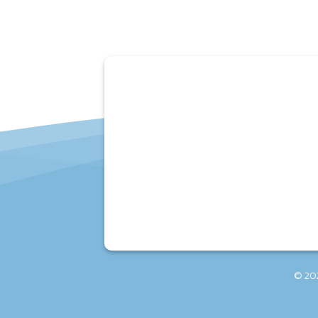
สาขา 1 (โรงงาน) จอมทอง
37/19,44-45 ถ.จอมทอง แขวง-เขต
จอมทอง กรุงเทพฯ : โทร. 02-468-7658
© 202