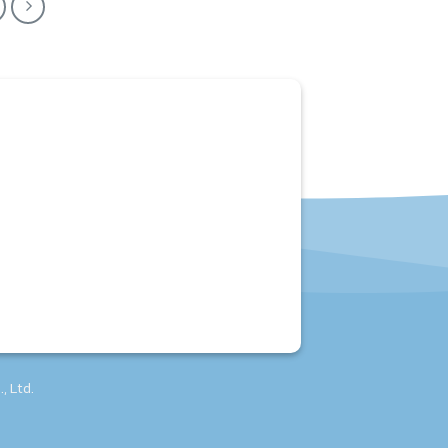
สาขา 3 มหาชัย
930/39ก ถ.เอกชัย ต.มหาชัย อ.เมือง
สมุทรสาคร : โทร. 063-171-6010
, Ltd.