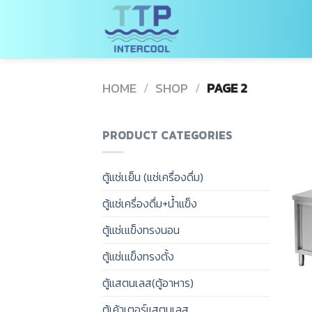
Skip
to
content
HOME
/
SHOP
/
PAGE 2
PRODUCT CATEGORIES
ตู้แช่เเย็น (แช่เครื่องดื่ม)
ตู้แช่เครื่องดื่ม+น้ำแข็ง
ตู้แช่เแข็งทรงนอน
ตู้แช่เแข็งทรงตั้ง
ตู้แสตนเลส(ตู้อาหาร)
ตู้เค้าเตอร์แสตนเลส