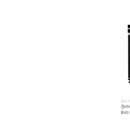
ตู้แช่ 
ตู้แช่
฿
42