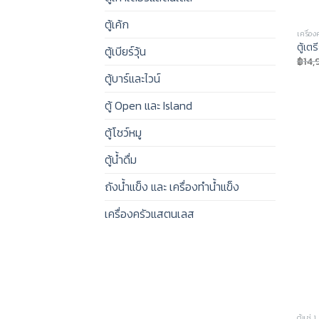
ตู้เค้ก
เครื่อ
ตู้เ
ตู้เบียร์วุ้น
฿
14
ตู้บาร์และไวน์
ตู้ Open และ Island
ตู้โชว์หมู
ตู้น้ำดื่ม
ถังน้ำแข็ง และ เครื่องทำน้ำแข็ง
เครื่องครัวแสตนเลส
ตู้แช่ 1