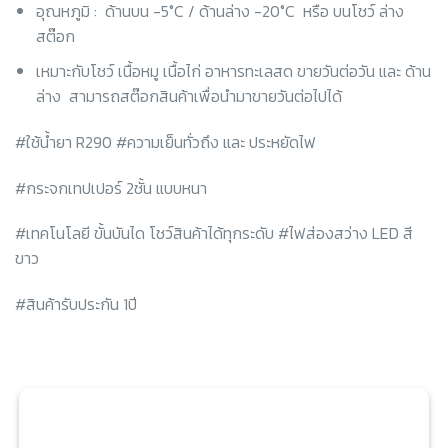
อุณหภูมิ :
ด้านบน -5°C / ด้านล่าง -20°C
หรือ บนโชว์ ล่าง
สต๊อก
เหมาะกับโชว์ เนื้อหมู เนื้อไก่ อาหารทะเลสด ขายวันต่อวัน และ ด้าน
ล่าง
สามารถสต๊อกสินค้าเพื่อนำมาขายวันต่อไปได้
#ใช้น้ำยา R290 #ความเย็นทั่วถึง และ ประหยัดไฟ
#กระจกเทปเปอร์ 2ชั้น แบบหนา
#เทคโนโลยี ขั้นบันได โชว์สินค้าได้ทุกระดับ #ไฟส่องสว่าง LED สี
ขาว
#สินค้ารับประกัน 1ปี