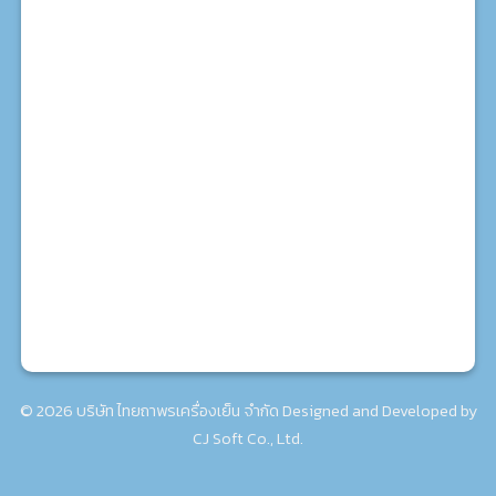
71/14-16 ถ.สุขสวัสดิ์ แขวง-เขต ราษฎร์บูรณะ กรุงเทพฯ :
โทร. 02-462-7924
สาขา 3 มหาชัย
930/39ก ถ.เอกชัย ต.มหาชัย อ.เมือง สมุทรสาคร : โทร.
063-171-6010
© 2026 บริษัท ไทยถาพรเครื่องเย็น จำกัด Designed and Developed by
CJ Soft Co., Ltd.