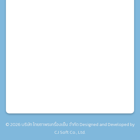
สาขา 2 สุขสวัสดิ์
71/14-16 ถ.สุขสวัสดิ์ แขวง-เขต ราษฎร์บูรณะ กรุงเทพฯ :
โทร. 02-462-7924
สาขา 3 มหาชัย
930/39ก ถ.เอกชัย ต.มหาชัย อ.เมือง สมุทรสาคร : โทร.
063-171-6010
© 2026 บริษัท ไทยถาพรเครื่องเย็น จำกัด Designed and Developed by
CJ Soft Co., Ltd.